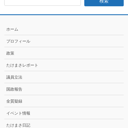
日
記
月
別
ア
ホーム
ー
カ
プロフィール
イ
ブ
政策
たけまさレポート
議員立法
国政報告
全質疑録
イベント情報
たけまさ日記