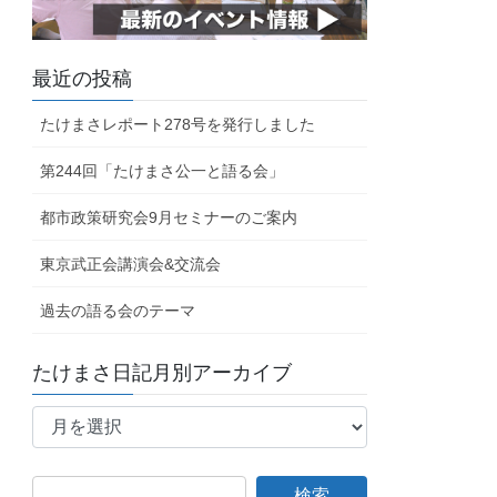
最近の投稿
たけまさレポート278号を発行しました
第244回「たけまさ公一と語る会」
都市政策研究会9月セミナーのご案内
東京武正会講演会&交流会
過去の語る会のテーマ
たけまさ日記月別アーカイブ
た
け
ま
さ