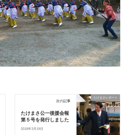
たけまさレポート
次の記事
たけまさ公一後援会報
第５号を発行しました
2018年3月19日