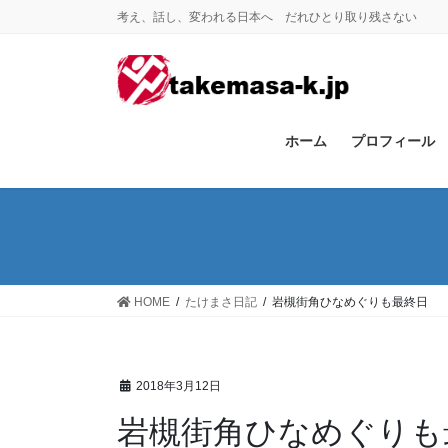
コ
ナ
考え、話し、変われる日本へ だれひとり取り残さない
ン
ビ
テ
ゲ
ン
ー
ツ
シ
に
ョ
ホーム
プロフィール
移
ン
動
に
移
動
HOME
たけまさ日記
岩槻街角ひなめぐりも最終日
2018年3月12日
岩槻街角ひなめぐりも