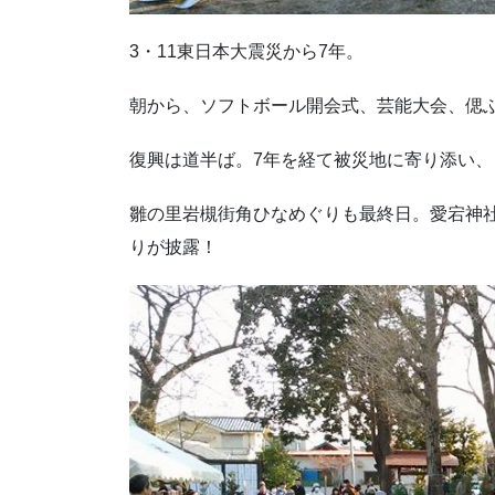
3・11東日本大震災から7年。
朝から、ソフトボール開会式、芸能大会、偲
復興は道半ば。7年を経て被災地に寄り添い
雛の里岩槻街角ひなめぐりも最終日。愛宕神社
りが披露！