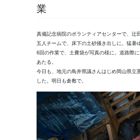
業
真備記念病院のボランティアセンターで、辻
五人チームで、床下の土砂掻き出しに。猛暑ゆ
6回の作業で、土嚢袋が写真の様に。道路際
あたる。
今日も、地元の鳥井県議さんはじめ岡山県立
した。明日も倉敷で。