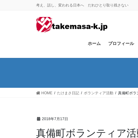
コ
ナ
考え、話し、変われる日本へ だれひとり取り残さない
ン
ビ
テ
ゲ
ン
ー
ツ
シ
に
ョ
ホーム
プロフィール
移
ン
動
に
移
動
HOME
たけまさ日記
ボランティア活動
真備町ボラ
2018年7月17日
真備町ボランティア活