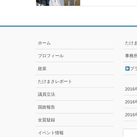
ホーム
たけ
プロフィール
事務
政策
プ
たけまさレポート
201
議員立法
201
国政報告
201
全質疑録
イベント情報