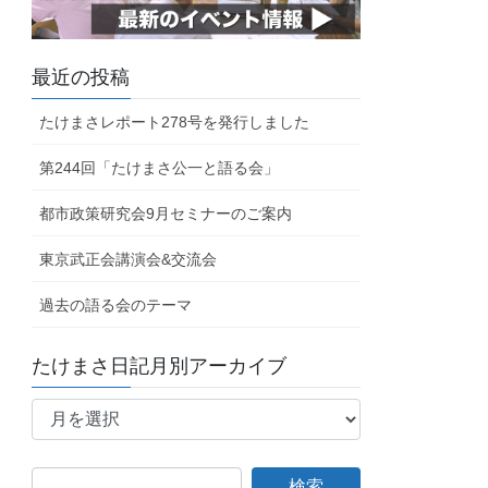
最近の投稿
たけまさレポート278号を発行しました
第244回「たけまさ公一と語る会」
都市政策研究会9月セミナーのご案内
東京武正会講演会&交流会
過去の語る会のテーマ
たけまさ日記月別アーカイブ
た
け
ま
さ