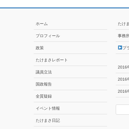
ホーム
たけ
プロフィール
事務
政策
プ
たけまさレポート
201
議員立法
201
国政報告
201
全質疑録
イベント情報
たけまさ日記