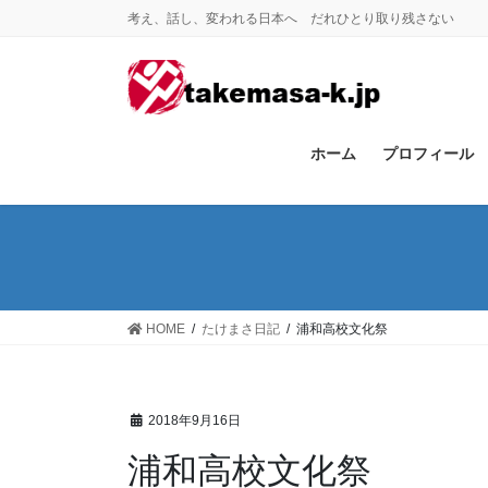
コ
ナ
考え、話し、変われる日本へ だれひとり取り残さない
ン
ビ
テ
ゲ
ン
ー
ツ
シ
に
ョ
ホーム
プロフィール
移
ン
動
に
移
動
HOME
たけまさ日記
浦和高校文化祭
2018年9月16日
浦和高校文化祭