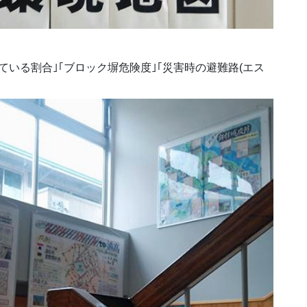
いる割合｣｢ブロック塀危険度｣｢災害時の避難路(エス