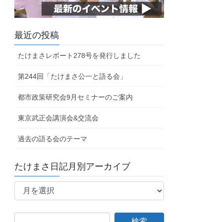
最近の投稿
たけまさレポート278号を発行しました
第244回「たけまさ公一と語る会」
都市政策研究会9月セミナーのご案内
東京武正会講演会&交流会
過去の語る会のテーマ
たけまさ日記月別アーカイブ
た
け
ま
さ