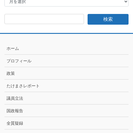
け
ま
さ
日
記
月
別
ア
ホーム
ー
カ
プロフィール
イ
ブ
政策
たけまさレポート
議員立法
国政報告
全質疑録