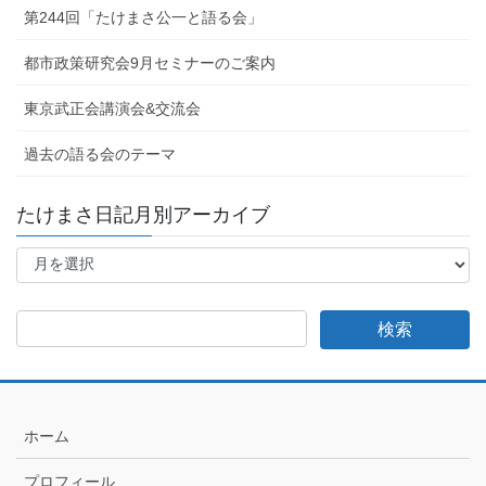
第244回「たけまさ公一と語る会」
都市政策研究会9月セミナーのご案内
東京武正会講演会&交流会
過去の語る会のテーマ
たけまさ日記月別アーカイブ
た
け
ま
さ
日
記
月
別
ア
ホーム
ー
カ
プロフィール