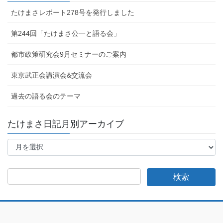
たけまさレポート278号を発行しました
第244回「たけまさ公一と語る会」
都市政策研究会9月セミナーのご案内
東京武正会講演会&交流会
過去の語る会のテーマ
たけまさ日記月別アーカイブ
た
け
ま
さ
日
記
月
別
ア