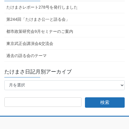
たけまさレポート278号を発行しました
第244回「たけまさ公一と語る会」
都市政策研究会9月セミナーのご案内
東京武正会講演会&交流会
過去の語る会のテーマ
たけまさ日記月別アーカイブ
た
け
ま
さ
日
記
月
別
ア