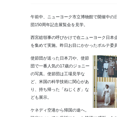
午前中、ニューヨーク市立博物館で開催中の
団150周年記念展覧会を見学。
西宮総領事の呼びかけで在ニューヨーク日本
を集めて実施。昨日お目にかかったポルテ委
使節団が送った日本刀や、使節
団で一番人気の17歳のジョニー
の写真。使節団は工場見学な
ど、米国の科学技術に関心があ
り、持ち帰った「ねじくぎ」な
ども展示。
ケネディ空港から帰国の途へ。