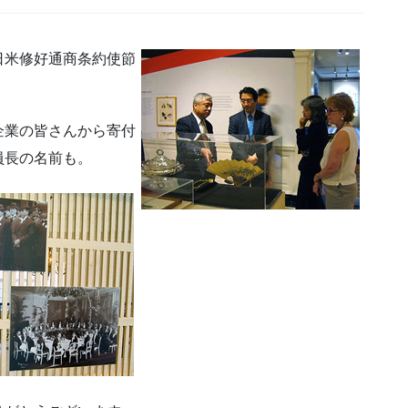
日米修好通商条約使節
企業の皆さんから寄付
員長の名前も。