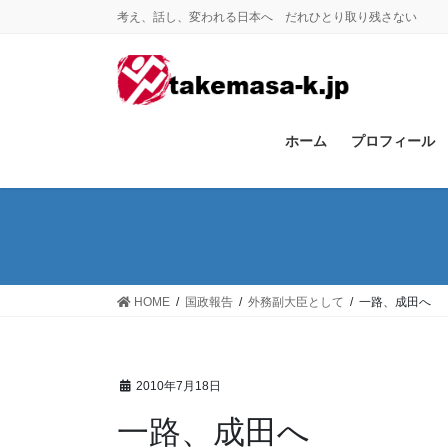
コ
ナ
考え、話し、変われる日本へ だれひとり取り残さない
ン
ビ
テ
ゲ
ン
ー
ツ
シ
に
ョ
ホーム
プロフィール
移
ン
動
に
移
動
HOME
国政報告
外務副大臣として
一路、成田へ
2010年7月18日
一路、成田へ