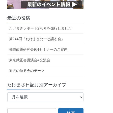
最近の投稿
たけまさレポート278号を発行しました
第244回「たけまさ公一と語る会」
都市政策研究会9月セミナーのご案内
東京武正会講演会&交流会
過去の語る会のテーマ
たけまさ日記月別アーカイブ
た
け
ま
さ