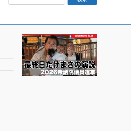
日
記
月
別
ア
ー
カ
イ
ブ