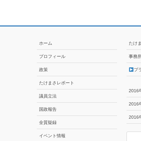
ホーム
たけ
プロフィール
事務
政策
プ
たけまさレポート
201
議員立法
201
国政報告
201
全質疑録
イベント情報