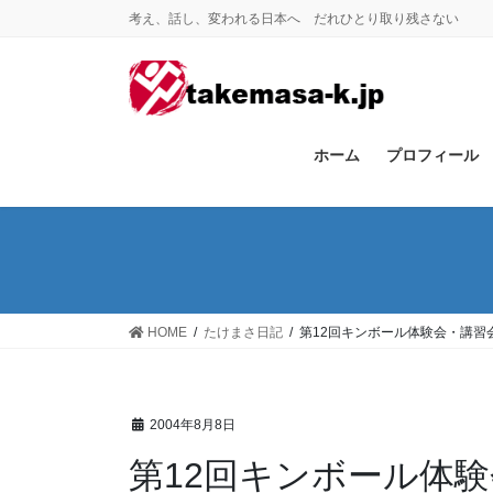
コ
ナ
考え、話し、変われる日本へ だれひとり取り残さない
ン
ビ
テ
ゲ
ン
ー
ツ
シ
に
ョ
ホーム
プロフィール
移
ン
動
に
移
動
HOME
たけまさ日記
第12回キンボール体験会・講習
2004年8月8日
第12回キンボール体