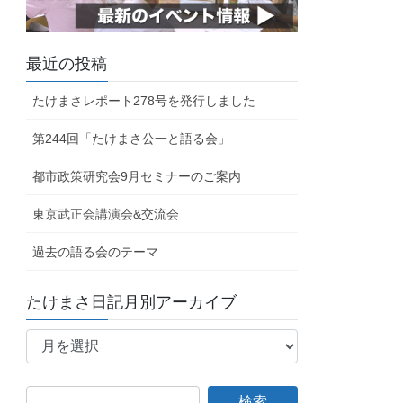
最近の投稿
たけまさレポート278号を発行しました
第244回「たけまさ公一と語る会」
都市政策研究会9月セミナーのご案内
東京武正会講演会&交流会
過去の語る会のテーマ
たけまさ日記月別アーカイブ
た
け
ま
さ