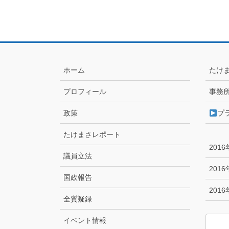
ホーム
たけ
プロフィール
事務
政策
プ
たけまさレポート
201
議員立法
201
国政報告
201
全質疑録
イベント情報