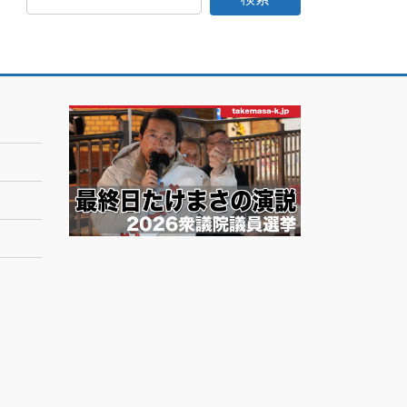
日
記
月
別
ア
ー
カ
イ
ブ