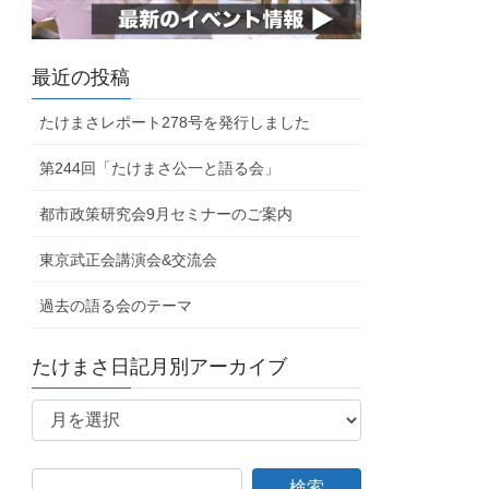
最近の投稿
たけまさレポート278号を発行しました
第244回「たけまさ公一と語る会」
都市政策研究会9月セミナーのご案内
東京武正会講演会&交流会
過去の語る会のテーマ
たけまさ日記月別アーカイブ
た
け
ま
さ