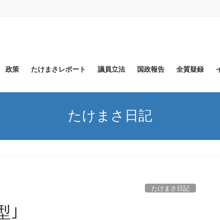
政策
たけまさレポート
議員立法
国政報告
全質疑録
たけまさ日記
たけまさ日記
型｣