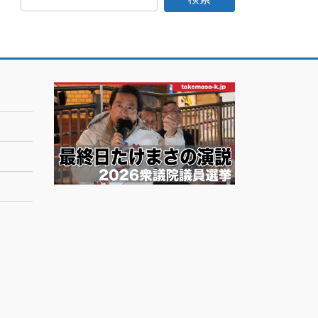
日
記
月
別
ア
ー
カ
イ
ブ