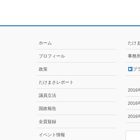
ホーム
たけ
プロフィール
事務
政策
プ
たけまさレポート
201
議員立法
201
国政報告
201
全質疑録
イベント情報