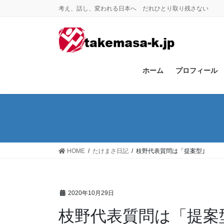
コ
ナ
考え、話し、変われる日本へ だれひとり取り残さない
ン
ビ
テ
ゲ
ン
ー
ツ
シ
に
ョ
ホーム
プロフィール
移
ン
動
に
移
動
HOME
たけまさ日記
枝野代表質問は「提案型｣
2020年10月29日
枝野代表質問は「提案