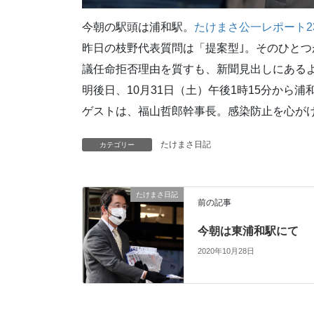
今朝の駅頭は浦和駅。
たけまさ公一レポート2
昨日の枝野代表質問は「提案型｣。そのひと
議任命拒否理由を質すも、新聞見出しにあるよ
明後日、10月31日（土）午後1時15分から
ゲストは、福山哲郎幹事長。感染防止を心が
たけまさ日記
カテゴリー
たけまさ日記
前の記事
今朝は東浦和駅にて
2020年10月28日