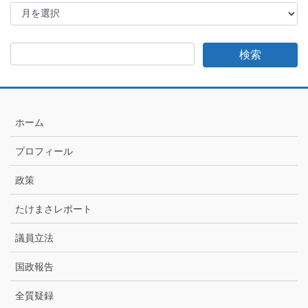
た
け
ま
さ
日
記
月
別
ア
ホーム
ー
カ
プロフィール
イ
ブ
政策
たけまさレポート
議員立法
国政報告
全質疑録