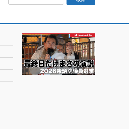
日
記
月
別
ア
ー
カ
イ
ブ