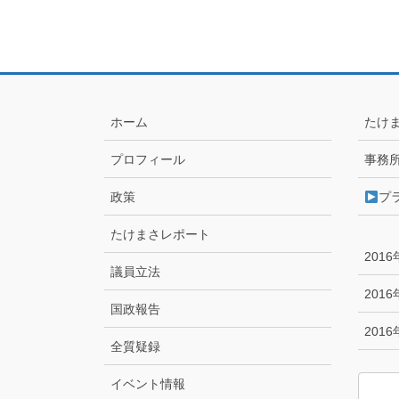
ホーム
たけ
プロフィール
事務
政策
プ
たけまさレポート
201
議員立法
201
国政報告
201
全質疑録
イベント情報