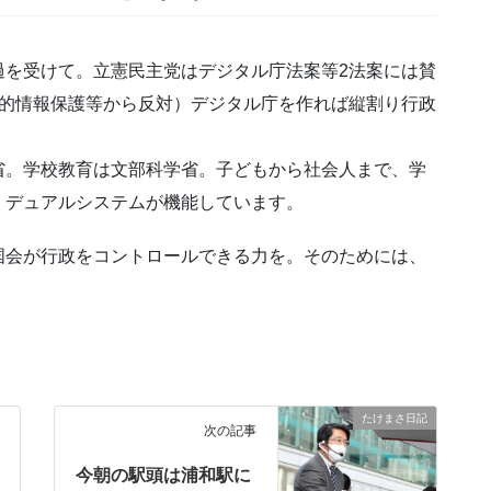
過を受けて。立憲民主党はデジタル庁法案等2法案には賛
人的情報保護等から反対）デジタル庁を作れば縦割り行政
省。学校教育は文部科学省。子どもから社会人まで、学
、デュアルシステムが機能しています。
国会が行政をコントロールできる力を。そのためには、
たけまさ日記
次の記事
今朝の駅頭は浦和駅に