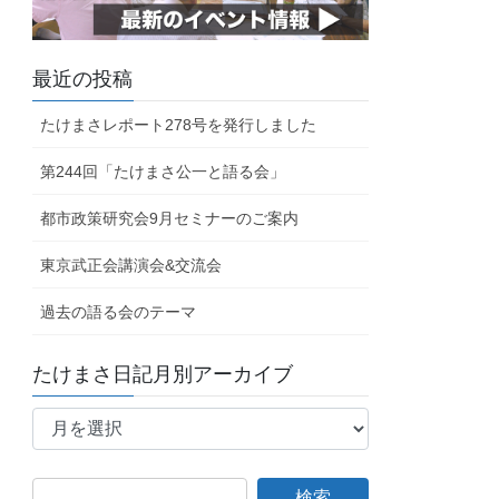
最近の投稿
たけまさレポート278号を発行しました
第244回「たけまさ公一と語る会」
都市政策研究会9月セミナーのご案内
東京武正会講演会&交流会
過去の語る会のテーマ
たけまさ日記月別アーカイブ
た
け
ま
さ