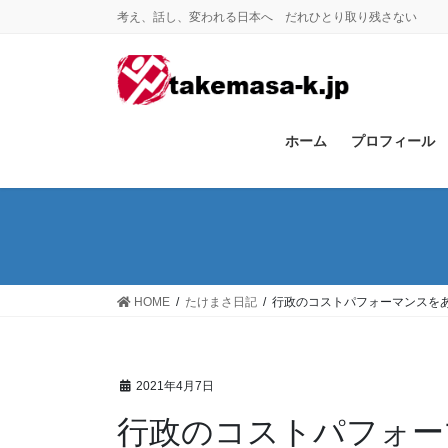
コ
ナ
考え、話し、変われる日本へ だれひとり取り残さない
ン
ビ
テ
ゲ
ン
ー
ツ
シ
に
ョ
ホーム
プロフィール
移
ン
動
に
移
動
HOME
たけまさ日記
行政のコストパフォーマンスを
2021年4月7日
行政のコストパフォー