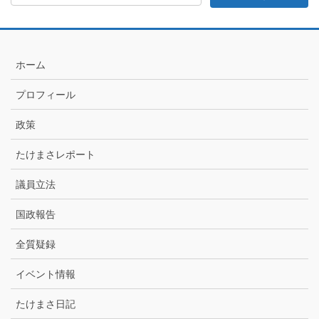
記
月
別
ア
ホーム
ー
カ
プロフィール
イ
ブ
政策
たけまさレポート
議員立法
国政報告
全質疑録
イベント情報
たけまさ日記