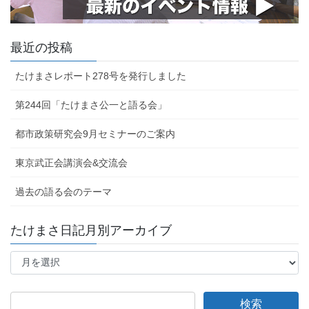
最近の投稿
たけまさレポート278号を発行しました
第244回「たけまさ公一と語る会」
都市政策研究会9月セミナーのご案内
東京武正会講演会&交流会
過去の語る会のテーマ
たけまさ日記月別アーカイブ
た
け
ま
さ
日