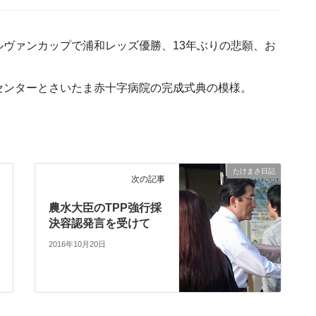
ヴァンカップで浦和レッズ優勝、13年ぶりの悲願、お
センターとさいたま赤十字病院の完成式典の模様。
たけまさ日記
次の記事
農水大臣のTPP強行採
決容認発言を受けて
2016年10月20日