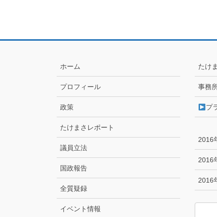
ホーム
たけ
プロフィール
事務
政策
プ
たけまさレポート
201
議員立法
201
国政報告
201
全質疑録
イベント情報