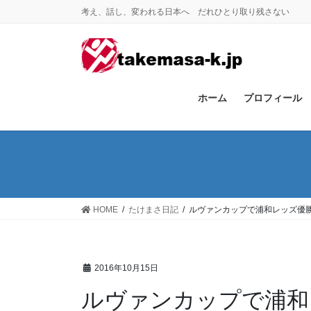
コ
ナ
考え、話し、変われる日本へ だれひとり取り残さない
ン
ビ
テ
ゲ
ン
ー
ツ
シ
に
ョ
ホーム
プロフィール
移
ン
動
に
移
動
HOME
たけまさ日記
ルヴァンカップで浦和レッズ優
2016年10月15日
ルヴァンカップで浦和