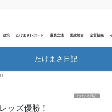
政策
たけまさレポート
議員立法
国政報告
全質疑録
たけまさ日記
勝！
たけまさ日記
レッズ優勝！