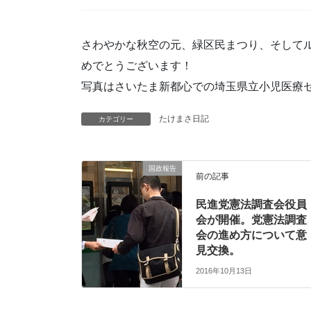
さわやかな秋空の元、緑区民まつり、そしてル
めでとうございます！
写真はさいたま新都心での埼玉県立小児医療
たけまさ日記
カテゴリー
国政報告
前の記事
民進党憲法調査会役員
会が開催。党憲法調査
会の進め方について意
見交換。
2016年10月13日