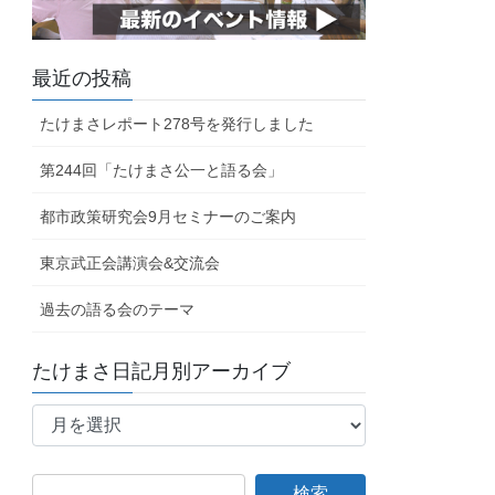
最近の投稿
たけまさレポート278号を発行しました
第244回「たけまさ公一と語る会」
都市政策研究会9月セミナーのご案内
東京武正会講演会&交流会
過去の語る会のテーマ
たけまさ日記月別アーカイブ
た
け
ま
さ