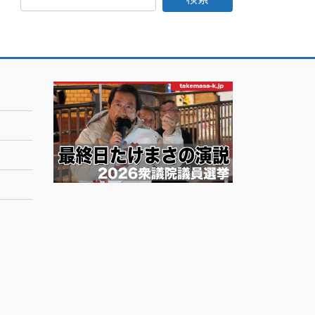
日
記
月
別
ア
ー
カ
イ
ブ