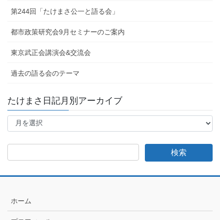
第244回「たけまさ公一と語る会」
都市政策研究会9月セミナーのご案内
東京武正会講演会&交流会
過去の語る会のテーマ
たけまさ日記月別アーカイブ
た
け
ま
さ
日
記
月
別
ア
ホーム
ー
カ