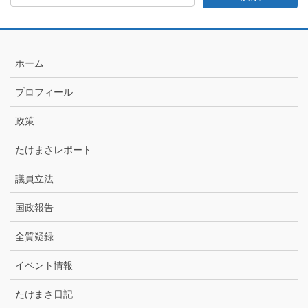
日
記
月
別
ア
ホーム
ー
カ
プロフィール
イ
ブ
政策
たけまさレポート
議員立法
国政報告
全質疑録
イベント情報
たけまさ日記