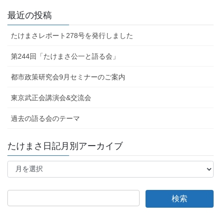
最近の投稿
たけまさレポート278号を発行しました
第244回「たけまさ公一と語る会」
都市政策研究会9月セミナーのご案内
東京武正会講演会&交流会
過去の語る会のテーマ
たけまさ日記月別アーカイブ
た
け
ま
さ
日
記