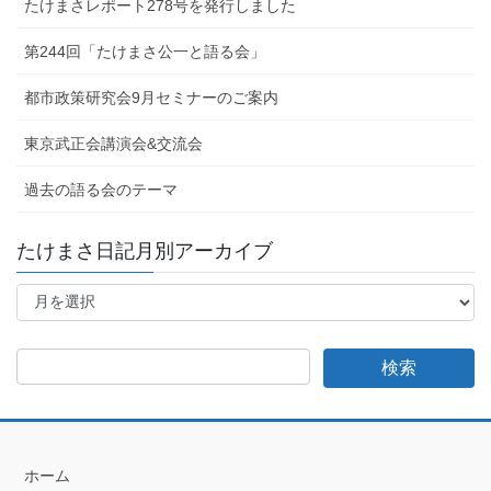
たけまさレポート278号を発行しました
第244回「たけまさ公一と語る会」
都市政策研究会9月セミナーのご案内
東京武正会講演会&交流会
過去の語る会のテーマ
たけまさ日記月別アーカイブ
た
け
ま
さ
日
記
月
別
ア
ホーム
ー