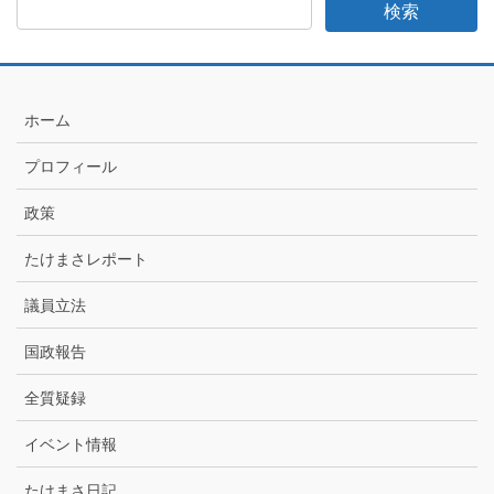
日
記
月
別
ア
ホーム
ー
カ
プロフィール
イ
ブ
政策
たけまさレポート
議員立法
国政報告
全質疑録
イベント情報
たけまさ日記