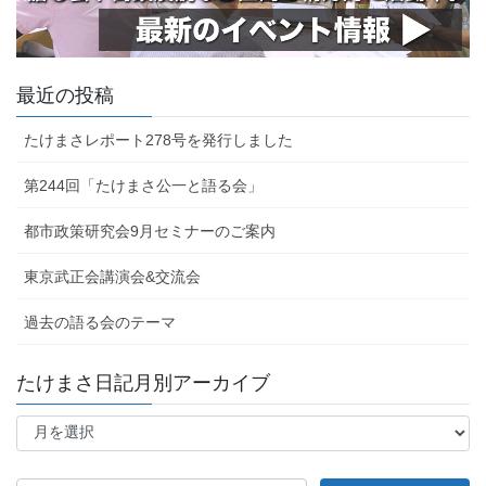
最近の投稿
たけまさレポート278号を発行しました
第244回「たけまさ公一と語る会」
都市政策研究会9月セミナーのご案内
東京武正会講演会&交流会
過去の語る会のテーマ
たけまさ日記月別アーカイブ
た
け
ま
さ