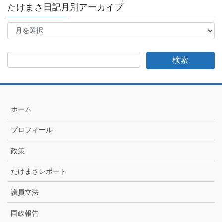
たけまさ日記月別アーカイブ
た
け
ま
さ
日
記
月
別
ア
ホーム
ー
カ
プロフィール
イ
ブ
政策
たけまさレポート
議員立法
国政報告