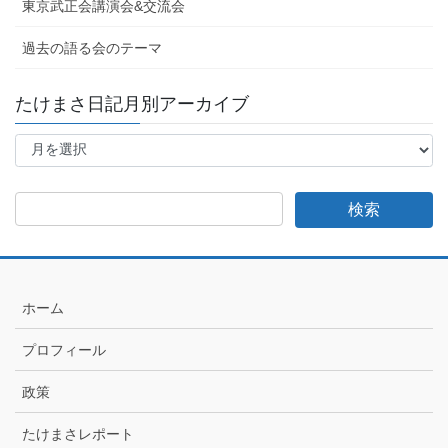
東京武正会講演会&交流会
過去の語る会のテーマ
たけまさ日記月別アーカイブ
た
け
ま
さ
日
記
月
別
ア
ホーム
ー
カ
プロフィール
イ
ブ
政策
たけまさレポート