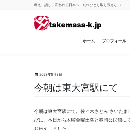
コ
ナ
考え、話し、変われる日本へ だれひとり取り残さない
ン
ビ
テ
ゲ
ン
ー
ツ
シ
に
ョ
ホーム
プロフィール
移
ン
動
に
移
動
2023年8月3日
今朝は東大宮駅にて
今朝は東大宮駅にて。佐々木さとみ さいたま
びに、本日から木曜金曜土曜と春岡公民館にて
お伝えしました。