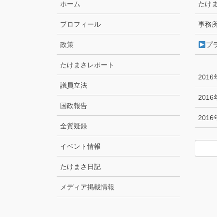
ホーム
たけ
プロフィール
事務
政策
プ
たけまさレポート
201
議員立法
201
国政報告
201
全質疑録
イベント情報
たけまさ日記
メディア掲載情報