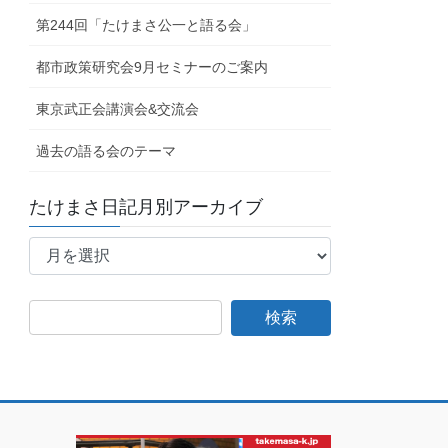
第244回「たけまさ公一と語る会」
都市政策研究会9月セミナーのご案内
東京武正会講演会&交流会
過去の語る会のテーマ
たけまさ日記月別アーカイブ
た
け
ま
さ
日
記
月
別
ア