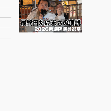
ー
カ
イ
ブ