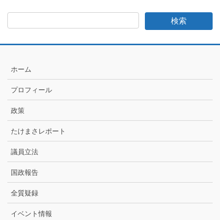
ま
さ
日
記
月
別
ア
ホーム
ー
カ
プロフィール
イ
ブ
政策
たけまさレポート
議員立法
国政報告
全質疑録
イベント情報