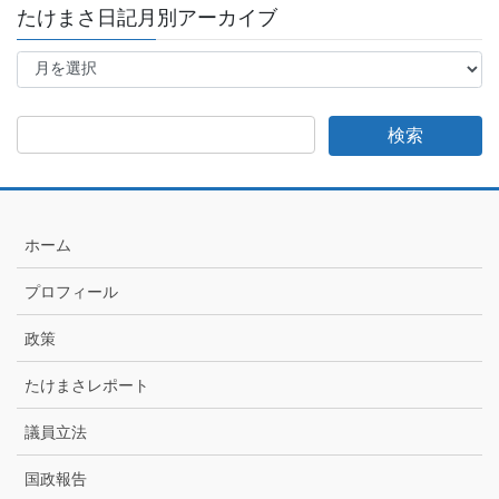
たけまさ日記月別アーカイブ
た
け
ま
さ
日
記
月
別
ア
ホーム
ー
カ
プロフィール
イ
ブ
政策
たけまさレポート
議員立法
国政報告