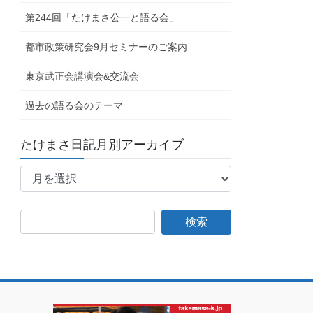
第244回「たけまさ公一と語る会」
都市政策研究会9月セミナーのご案内
東京武正会講演会&交流会
過去の語る会のテーマ
たけまさ日記月別アーカイブ
た
け
ま
さ
日
記
月
別
ア