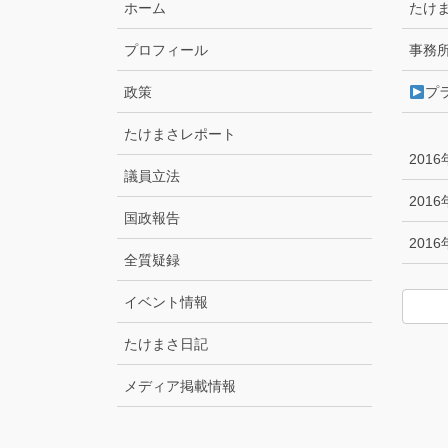
ホーム
たけ
プロフィール
事務
政策
プ
たけまさレポート
201
議員立法
201
国政報告
201
全質疑録
イベント情報
たけまさ日記
メディア掲載情報