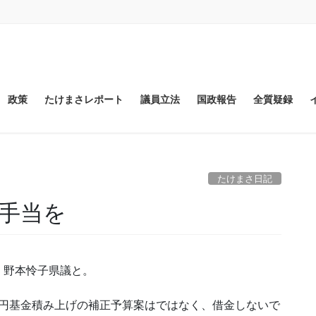
政策
たけまさレポート
議員立法
国政報告
全質疑録
たけまさ日記
手当を
。野本怜子県議と。
兆円基金積み上げの補正予算案はではなく、借金しないで