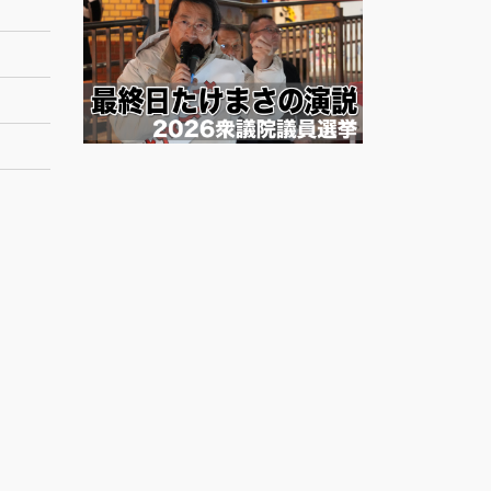
ー
カ
イ
ブ