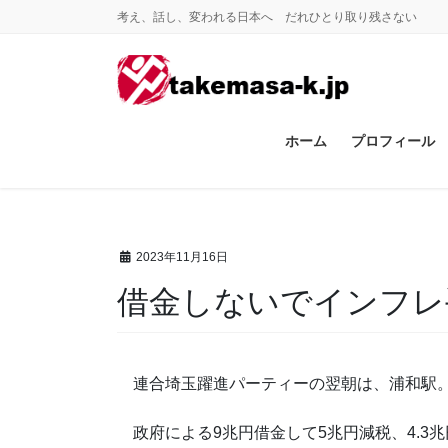
コ
ナ
考え、話し、変われる日本へ だれひとり取り残さない
ン
ビ
テ
ゲ
ン
ー
ツ
シ
に
ョ
ホーム
プロフィール
移
ン
動
に
移
動
2023年11月16日
借金しないでインフレ
連合埼玉躍進パーティーの翌朝は、浦和駅
政府による9兆円借金して5兆円減税、4.3