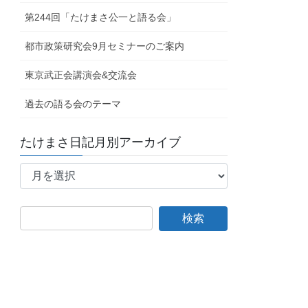
第244回「たけまさ公一と語る会」
都市政策研究会9月セミナーのご案内
東京武正会講演会&交流会
過去の語る会のテーマ
たけまさ日記月別アーカイブ
た
け
ま
さ
日
記
月
別
ア