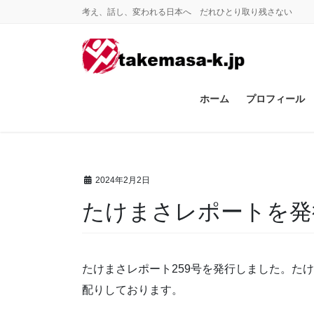
コ
ナ
考え、話し、変われる日本へ だれひとり取り残さない
ン
ビ
テ
ゲ
ン
ー
ツ
シ
に
ョ
ホーム
プロフィール
移
ン
動
に
移
動
2024年2月2日
たけまさレポートを発
たけまさレポート259号を発行しました。た
配りしております。