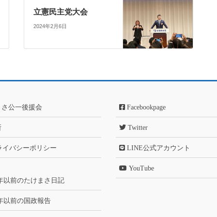
立憲民主党大会
2024年2月6日
まさ公一後援会
Facebookpage
所
Twitter
ライバシーポリシー
LINE公式アカウント
YouTube
6年以前のたけまさ日記
6年以前の国政報告