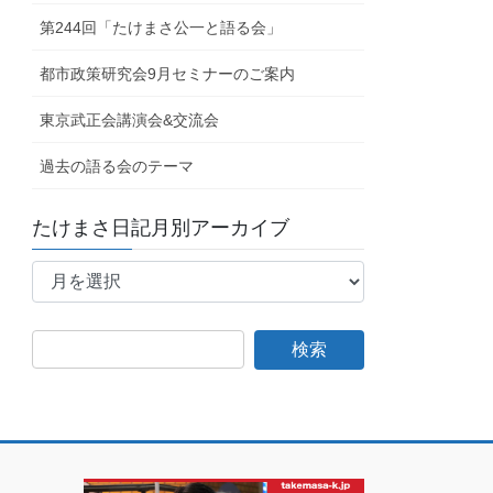
第244回「たけまさ公一と語る会」
都市政策研究会9月セミナーのご案内
東京武正会講演会&交流会
過去の語る会のテーマ
たけまさ日記月別アーカイブ
た
け
ま
さ
日
記
月
別
ア