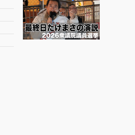
ー
カ
イ
ブ