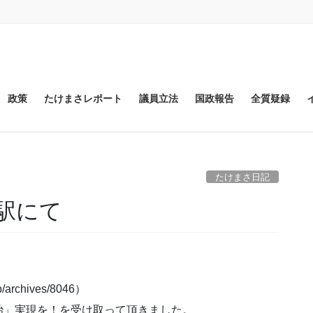
政策
たけまさレポート
議員立法
国政報告
全質疑録
たけまさ日記
駅にて
chives/8046）
治」実現を！を受け取って頂きました。