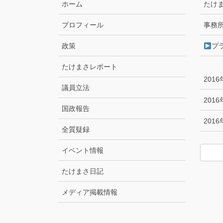
ホーム
たけ
プロフィール
事務
政策
プ
たけまさレポート
201
議員立法
201
国政報告
201
全質疑録
イベント情報
たけまさ日記
メディア掲載情報