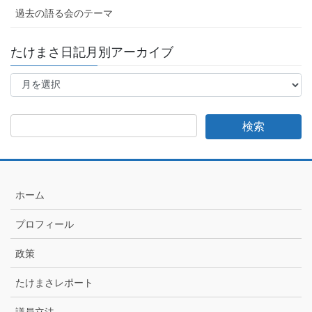
過去の語る会のテーマ
たけまさ日記月別アーカイブ
た
け
ま
さ
日
記
月
別
ア
ホーム
ー
カ
プロフィール
イ
ブ
政策
たけまさレポート
議員立法