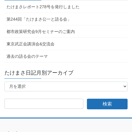
たけまさレポート278号を発行しました
第244回「たけまさ公一と語る会」
都市政策研究会9月セミナーのご案内
東京武正会講演会&交流会
過去の語る会のテーマ
たけまさ日記月別アーカイブ
た
け
ま
さ
日
記
月
別
ア