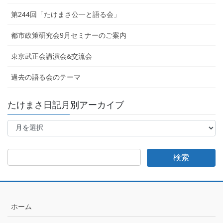
第244回「たけまさ公一と語る会」
都市政策研究会9月セミナーのご案内
東京武正会講演会&交流会
過去の語る会のテーマ
たけまさ日記月別アーカイブ
た
け
ま
さ
日
記
月
別
ア
ホーム
ー