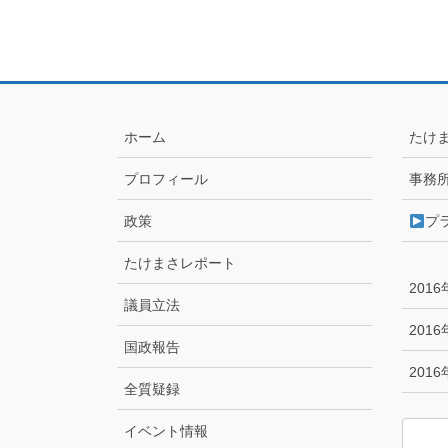
ホーム
たけ
プロフィール
事務
政策
プ
たけまさレポート
201
議員立法
201
国政報告
201
全質疑録
イベント情報