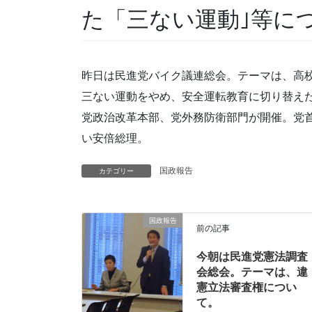
た「三ない運動｣等に
昨日は民進党バイク議連総会。テーマは、高
三ない運動をやめ、安全運転教育に切り替え
党政治改革本部、党外務防衛部門が開催。党
い安倍総理。
国政報告
カテゴリー
国政報告
前の記事
今朝は民進党憲法調査
会総会。テーマは、違
憲立法審査権につい
て。