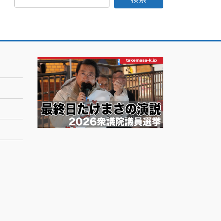
日
記
月
別
ア
ー
カ
イ
ブ