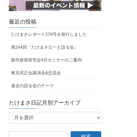
最近の投稿
たけまさレポート278号を発行しました
第244回「たけまさ公一と語る会」
都市政策研究会9月セミナーのご案内
東京武正会講演会&交流会
過去の語る会のテーマ
たけまさ日記月別アーカイブ
た
け
ま
さ