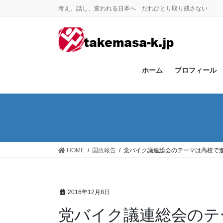
コ
ナ
考え、話し、変われる日本へ だれひとり取り残さない
ン
ビ
テ
ゲ
ン
ー
ツ
シ
に
ョ
ホーム
プロフィール
移
ン
動
に
移
動
HOME
国政報告
党バイク議連総会のテーマは高校で
2016年12月8日
党バイク議連総会のテ