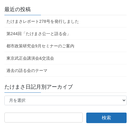
最近の投稿
たけまさレポート278号を発行しました
第244回「たけまさ公一と語る会」
都市政策研究会9月セミナーのご案内
東京武正会講演会&交流会
過去の語る会のテーマ
たけまさ日記月別アーカイブ
た
け
ま
さ
日
記