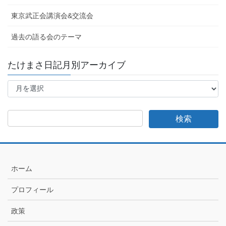
東京武正会講演会&交流会
過去の語る会のテーマ
たけまさ日記月別アーカイブ
た
け
ま
さ
日
記
月
別
ア
ホーム
ー
カ
プロフィール
イ
ブ
政策