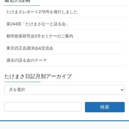
最近の投稿
たけまさレポート278号を発行しました
第244回「たけまさ公一と語る会」
都市政策研究会9月セミナーのご案内
東京武正会講演会&交流会
過去の語る会のテーマ
たけまさ日記月別アーカイブ
た
け
ま
さ
日
記
月
別