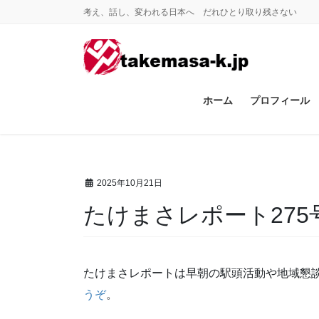
コ
ナ
考え、話し、変われる日本へ だれひとり取り残さない
ン
ビ
テ
ゲ
ン
ー
ツ
シ
に
ョ
ホーム
プロフィール
移
ン
動
に
移
動
2025年10月21日
たけまさレポート27
たけまさレポートは早朝の駅頭活動や地域懇
うぞ
。