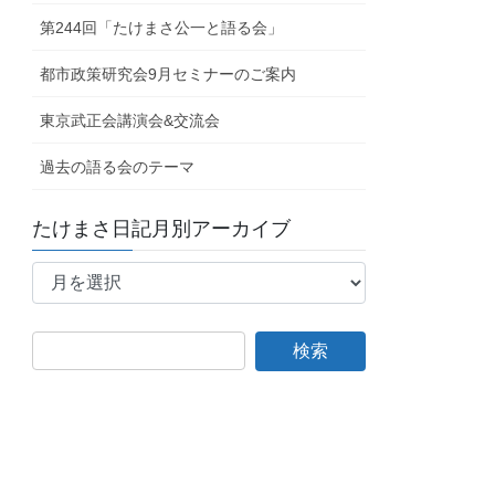
第244回「たけまさ公一と語る会」
都市政策研究会9月セミナーのご案内
東京武正会講演会&交流会
過去の語る会のテーマ
たけまさ日記月別アーカイブ
た
け
ま
さ
日
記
月
別
ア