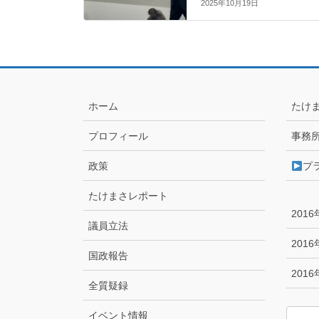
2025年10月19日
ホーム
たけ
プロフィール
事務
政策
プ
たけまさレポート
201
議員立法
201
国政報告
201
全質疑録
イベント情報