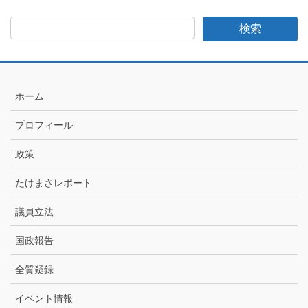
ま
さ
日
記
月
別
ア
ホーム
ー
カ
プロフィール
イ
ブ
政策
たけまさレポート
議員立法
国政報告
全質疑録
イベント情報