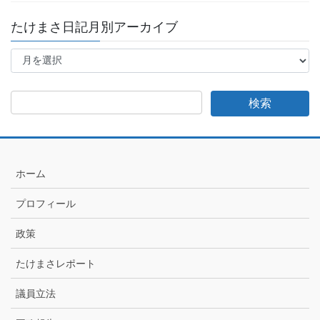
たけまさ日記月別アーカイブ
た
け
ま
さ
日
記
月
別
ア
ホーム
ー
カ
プロフィール
イ
ブ
政策
たけまさレポート
議員立法