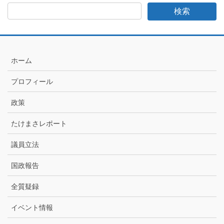
さ
日
記
月
別
ア
ホーム
ー
カ
プロフィール
イ
ブ
政策
たけまさレポート
議員立法
国政報告
全質疑録
イベント情報