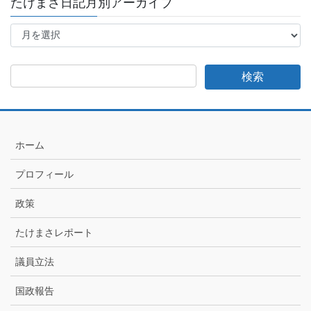
たけまさ日記月別アーカイブ
た
け
ま
さ
日
記
月
別
ア
ホーム
ー
カ
プロフィール
イ
ブ
政策
たけまさレポート
議員立法
国政報告