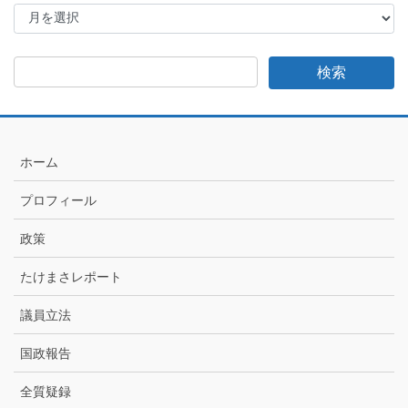
た
け
ま
さ
日
記
月
別
ア
ホーム
ー
カ
プロフィール
イ
ブ
政策
たけまさレポート
議員立法
国政報告
全質疑録