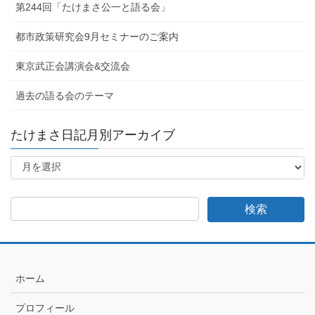
第244回「たけまさ公一と語る会」
都市政策研究会9月セミナーのご案内
東京武正会講演会&交流会
過去の語る会のテーマ
たけまさ日記月別アーカイブ
た
け
ま
さ
日
記
月
別
ア
ホーム
ー
カ
プロフィール