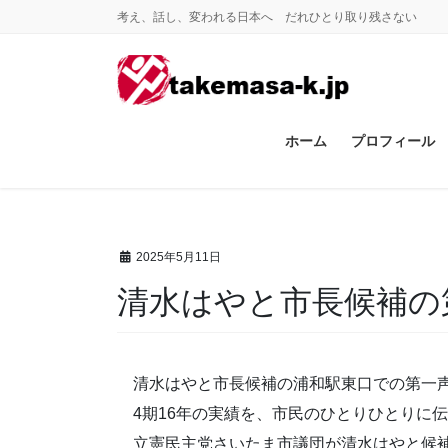
コ
ナ
考え、話し、変われる日本へ だれひとり取り残さない
ン
ビ
テ
ゲ
ン
ー
ツ
シ
に
ョ
ホーム
プロフィール
移
ン
動
に
移
動
2025年5月11日
清水はやと市長候補の
清水はやと市長候補の浦和駅東口での第一
4期16年の実績を、市民のひとりひとりに
立憲民主党さいたま市議団が清水はやと候補