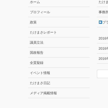
ホーム
たけ
プロフィール
事務
政策
プ
たけまさレポート
201
議員立法
201
国政報告
201
全質疑録
イベント情報
たけまさ日記
メディア掲載情報