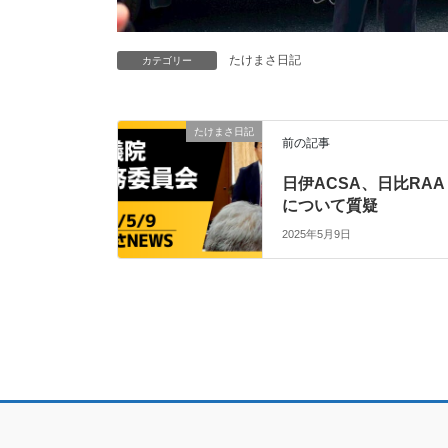
たけまさ日記
カテゴリー
たけまさ日記
前の記事
日伊ACSA、日比RAA
について質疑
2025年5月9日