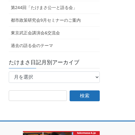
第244回「たけまさ公一と語る会」
都市政策研究会9月セミナーのご案内
東京武正会講演会&交流会
過去の語る会のテーマ
たけまさ日記月別アーカイブ
た
け
ま
さ
日
記
月
別
ア