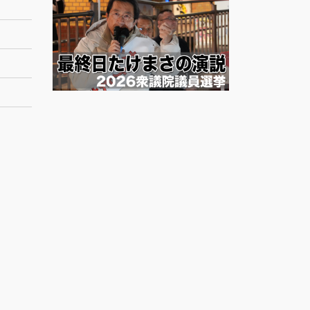
ー
カ
イ
ブ