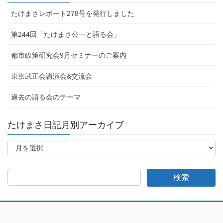
たけまさレポート278号を発行しました
第244回「たけまさ公一と語る会」
都市政策研究会9月セミナーのご案内
東京武正会講演会&交流会
過去の語る会のテーマ
たけまさ日記月別アーカイブ
た
け
ま
さ
日
記
月
別
ア