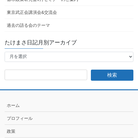
東京武正会講演会&交流会
過去の語る会のテーマ
たけまさ日記月別アーカイブ
た
け
ま
さ
日
記
月
別
ア
ホーム
ー
カ
プロフィール
イ
ブ
政策