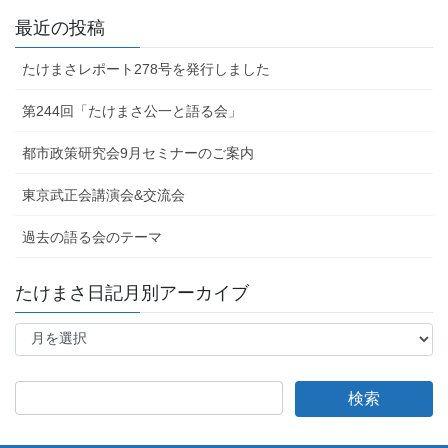
最近の投稿
たけまさレポート278号を発行しました
第244回「たけまさ公一と語る会」
都市政策研究会9月セミナーのご案内
東京武正会講演会&交流会
過去の語る会のテーマ
たけまさ日記月別アーカイブ
た
け
ま
さ
日
記
月