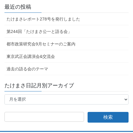
最近の投稿
たけまさレポート278号を発行しました
第244回「たけまさ公一と語る会」
都市政策研究会9月セミナーのご案内
東京武正会講演会&交流会
過去の語る会のテーマ
たけまさ日記月別アーカイブ
た
け
ま
さ
日
記
月