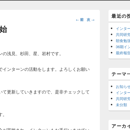
Primary
最近の
投
Sidebar
←
前
次
→
Widget
稿
始
インタ
Area
ナ
共同研究
ビ
朝食勉
ゲ
36期イ
最終報
ンの浅見、杉田、星、岩村です。
ー
シ
ョ
でインターンの活動をします。よろしくお願い
テーマ
ン
お知ら
いて更新していきますので、是非チェックして
インタ
共同研
未分類
す。
アーカ
会が実施され、インターンもお手伝いさせてい