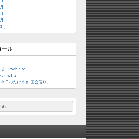
8月
9月
8月
3月
10月
ロール
一 web site
twitter
「今日のたけまさ 国会便り」
ch