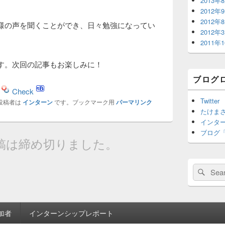
2013年
2012年
2012年
様の声を聞くことができ、日々勉強になってい
2012年
2011年
す。次回の記事もお楽しみに！
ブログ
Check
Twitter
投稿者は
インターン
です。ブックマーク用
パーマリンク
たけまさ公
インターン 
ブログ
稿は締め切りました。
Search
Sear
for:
加者
インターンシップレポート