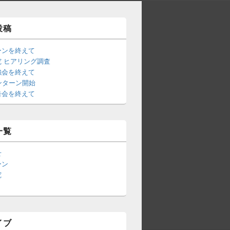
投稿
ーンを終えて
 ヒアリング調査
強会を終えて
ンターン開始
告会を終えて
一覧
せ
ーン
究
イブ