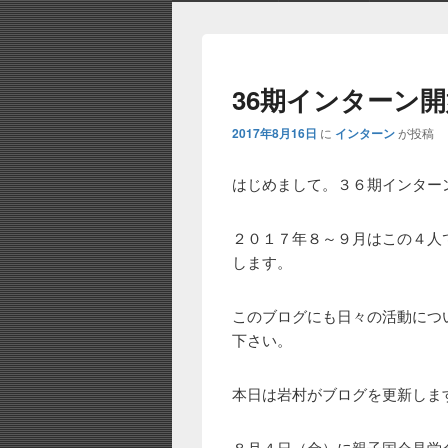
メ
ニ
ュ
ー
36期インターン開
2017年8月16日
に
インターン
が投稿
はじめまして。３６期インター
２０１７年８～９月はこの４人
します。
このブログにも日々の活動につ
下さい。
本日は岩村がブログを更新しま
８月４日（金）に親子国会見学