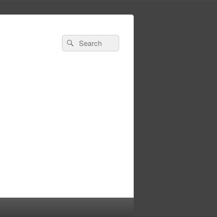
Search
Search
for: