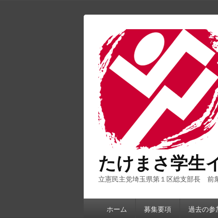
たけまさ学生
立憲民主党埼玉県第１区総支部長 前
第
ホーム
募集要項
過去の参
1