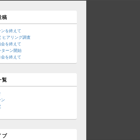
投稿
ーンを終えて
 ヒアリング調査
強会を終えて
ンターン開始
告会を終えて
一覧
せ
ーン
究
イブ