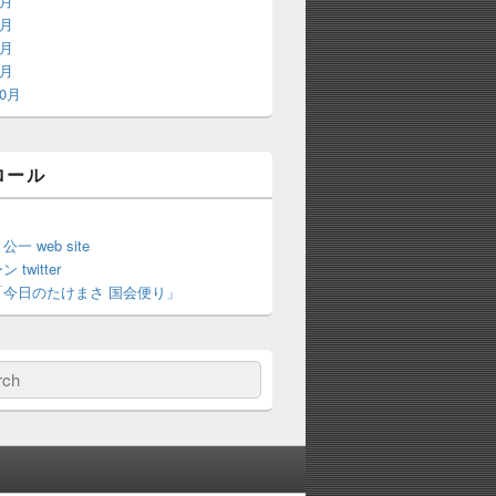
8月
9月
8月
3月
10月
ロール
一 web site
twitter
「今日のたけまさ 国会便り」
ch