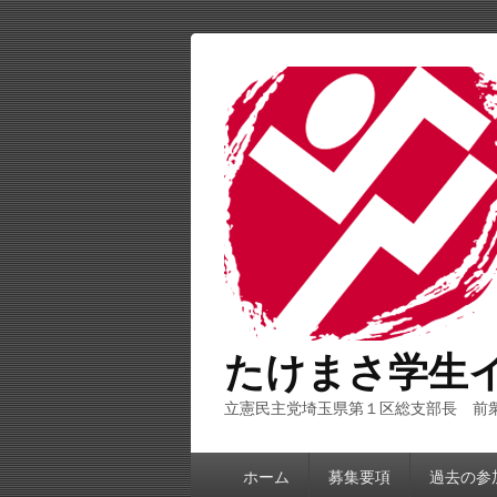
たけまさ学生
立憲民主党埼玉県第１区総支部長 前
第
ホーム
募集要項
過去の参
1