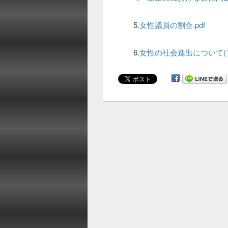
5.
女性議員の割合.pdf
6.
女性の社会進出について(プレ