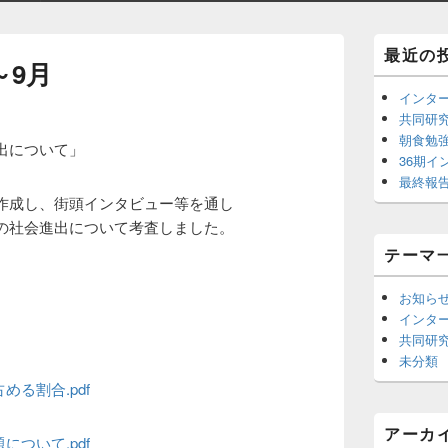
Primary
最近の
～9月
Sidebar
Widget
インタ
Area
共同研究
朝食勉
出について」
36期イ
最終報
作成し、街頭インタビュー等を通し
の社会進出について考査しました。
テーマ
お知ら
インタ
共同研
未分類
る割合.pdf
アーカ
ついて.pdf