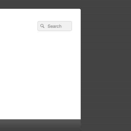
Search
Search
for: