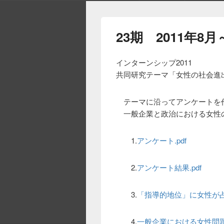
メ
ニ
23期 2011年8月
ュ
ー
インターンシップ2011
共同研究テーマ「女性の社会進
テーマに沿ってアンケートを
一般企業と政治における女性
1.
アンケート.pdf
2.
アンケート結果.pdf
3.
「指導的地位」に女性が占め
4.
一般企業における女性問題に