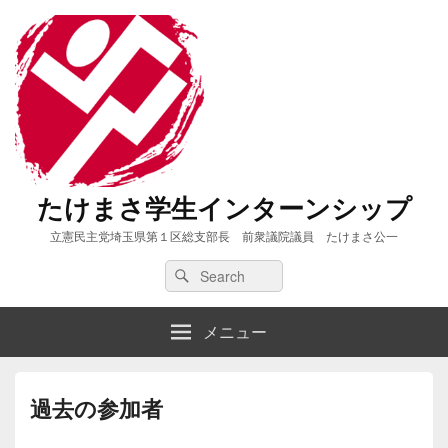
たけまさ学生インターンシップ
立憲民主党埼玉県第１区総支部長 前衆議院議員 たけまさ公一
Search
Search
for:
メニュー
過去の参加者